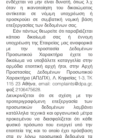
ενδέχεται να μην είναι δυνατή, όπως λ.χ
όταν η ικανοποίηση του δικαιώματος
αντίκειται σε νόμιμη υποχρέωση ή
προσκρούει σε συμβατική νομική βάση
επεξεργασίας των δεδομένων σας.
Εάν πάντως θεωρείτε ότι παραβιάζεται
κάποιο δικαίωμά σας ή έννομη
υποχρέωση της Εταιρείας μας αναφορικά
με την προστασία Δεδομένων
Προσωπικού Χαρακτήρα έχετε το
δικαίωμα να υποβάλετε καταγγελία στην
αρμόδια εποπτική αρχή ήτοι, στην Αρχή
Προστασίας Δεδομένων Προσωπικού
Χαρακτήρα (ΑΠΔΠΧ), Λ. Κηφισίας 1-3, TK
115 23 Αθήνα, email:
complaints@dpa.gr
,
φαξ
2106475628
.
Διευκρινίζεται ότι σε σχέση με την
προπεριγραφόμενη επεξεργασία των
προσωπικών δεδομένων λαμβάνει
κατάλληλα τεχνικά και οργανωτικά μέτρα
προκειμένου να διασφαλίζεται ότι κάθε
φυσικό πρόσωπο που ενεργεί υπό την
εποπτεία της και το οποίο έχει πρόσβαση
στα εν λόγω προσωπικά δεδομένα τα